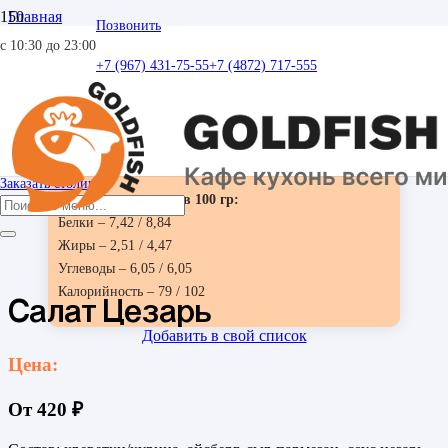
Главная
Позвонить
Салаты
с 10:30 до 23:00
Салат Цезарь
+7 (967) 431-75-55
+7 (4872) 717-555
Заявленный вес может отличаться от реального на +-5%.
Все фото блюд являются выставочными образцами и могут
незначительно отличаться.
Заказать столик
Пищевая ценность в 100 гр:
Белки – 7,42 / 8,84
Жиры – 2,51 / 4,47
Углеводы – 6,05 / 6,05
Калорийность – 79 / 102
Салат Цезарь
Добавить в свой список
Цена:
От
420
₽