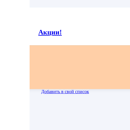
55
Заявленный вес может отличаться от реального на +-5%.
Акции!
Все фото блюд являются выставочными образцами и могут незначительно отличаться.
Добавить в свой список