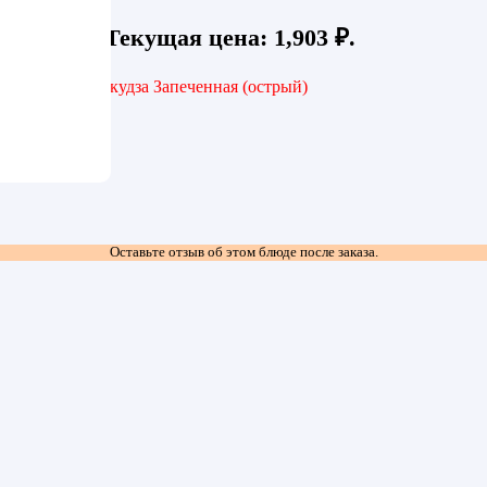
 ₽.
1,903
₽
Текущая цена: 1,903 ₽.
ыра в беконе,
Якудза Запеченная (острый)
Оставьте отзыв об этом блюде после заказа.