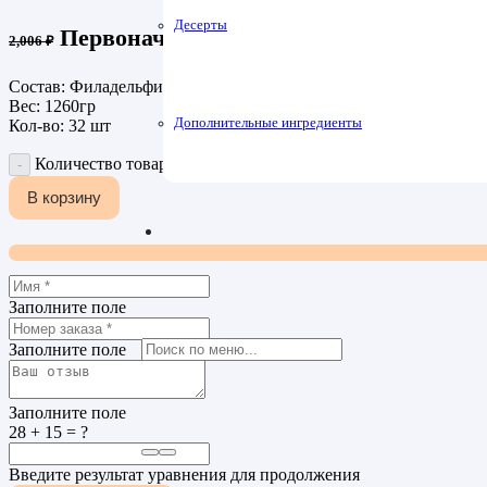
Десерты
Первоначальная цена составляла 2,006
2,006
₽
Состав: Филадельфия Запеченная, Калифорния Запеченная, 4 с
Вес: 1260гр
Дополнительные ингредиенты
Кол-во: 32 шт
Количество товара Ассорти запечённое
В корзину
Заполните поле
Заполните поле
Заполните поле
28 + 15 = ?
Введите результат уравнения для продолжения