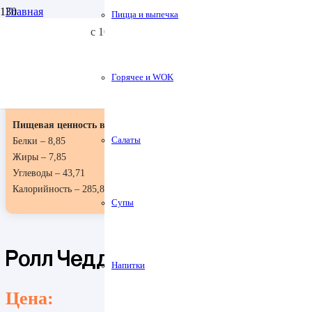
Главная
Пицца и выпечка
+7 (967) 431-75-55
+7 (4872) 717-5
Роллы
с 10:30 до 23:00
Ролл Чеддер
Заказать столик
Доставка и Оплата
Горячее и WOK
Пищевая ценность в 100гр:
Салаты
Белки – 8,85
Жиры – 7,85
Углеводы – 43,71
Калорийность – 285,89
Супы
Ролл Чеддер
Напитки
Цена: