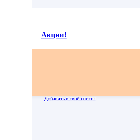
55
Заявленный вес может отличаться от реального на +-5%.
Акции!
Все фото блюд являются выставочными образцами и могут незначительно отличаться.
Добавить в свой список