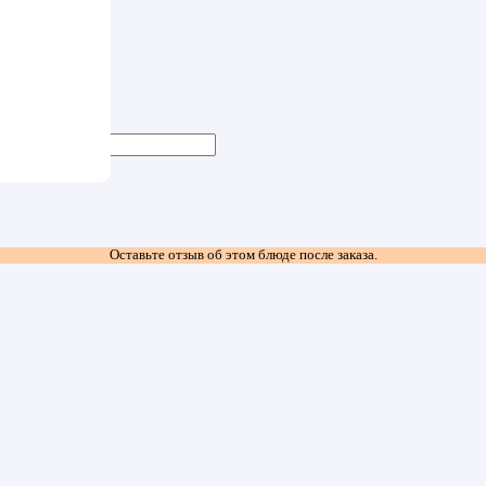
ный, огурец
ой
Оставьте отзыв об этом блюде после заказа.