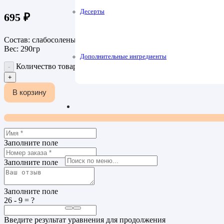
Десерты
695
₽
Состав: слабосоленый лосось, креветка темпурная, сыр сливоч
Вес: 290гр
Дополнительные ингредиенты
Количество товара Ролл Филадельфия с темпурной креветк
В корзину
Заполните поле
Заполните поле
Заполните поле
26 - 9 = ?
Введите результат уравнения для продолжения