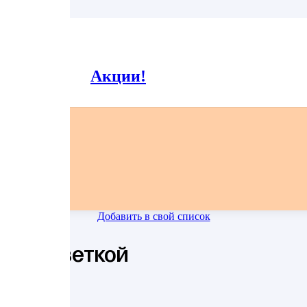
55
Заявленный вес может отличаться от реального на +-5%.
Акции!
Все фото блюд являются выставочными образцами и могут незначительно отличаться.
Добавить в свой список
ой креветкой