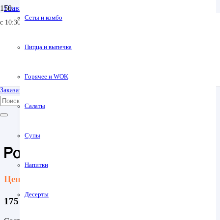
Главная
Позвонить
Классические роллы
Сеты и комбо
с 10:30 до 23:00
Ролл с авокадо
+7 (967) 431-75-55
+7 (4872) 717-555
Пицца и выпечка
Заявленный вес может отличаться от реального на +-5%.
Все фото блюд являются выставочными образцами и могут
незначительно отличаться.
Горячее и WOK
Заказать столик
Пищевая ценность в 100 гр:
Салаты
Белки – 6,4
Жиры – 4,44
Углеводы – 61,16
Супы
Калорийность – 316,33
Ролл с авокадо
Добавить в свой список
Напитки
Цена:
Десерты
175
₽