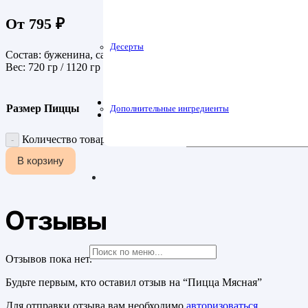
От
795
₽
Десерты
Состав: буженина, салями, куриное филе, маслины, помидоры 
Вес: 720 гр / 1120 гр
Размер Пиццы
Дополнительные ингредиенты
Количество товара Пицца Мясная
В корзину
Отзывы
Отзывов пока нет.
Будьте первым, кто оставил отзыв на “Пицца Мясная”
Для отправки отзыва вам необходимо
авторизоваться
.