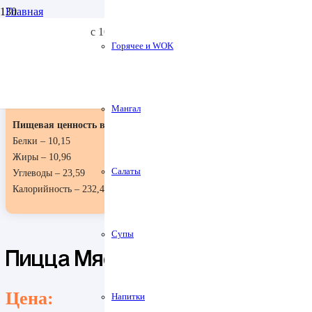
Главная
Доставка: +7 (909) 91-437-73
Доста
Пицца и выпечка
с 10:30 до 23:00
Пицца Мясная
Заказать столик
Горячее и WOK
Доставка и Оплата
Мангал
Пищевая ценность в 100гр:
Белки – 10,15
Жиры – 10,96
Салаты
Углеводы – 23,59
Калорийность – 232,43
Супы
Пицца Мясная
Цена:
Напитки