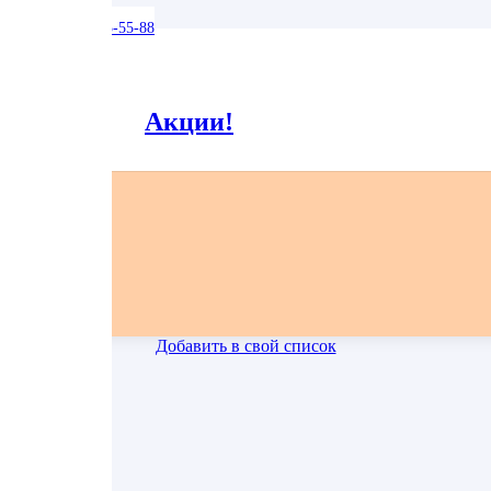
вка: +7 (916) 165-55-88
Заявленный вес может отличаться от реального на +-5%.
Акции!
Все фото блюд являются выставочными образцами и могут незначительно отличаться.
Добавить в свой список