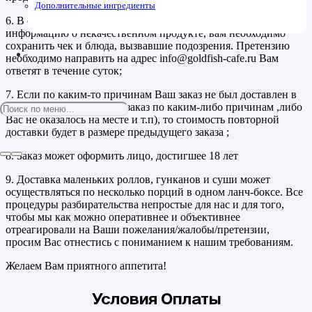
Дополнительные ингредиенты
6. В случае отсутствия возможности оперативно передать нам
информацию о некачественном продукте, вам необходимо
сохранить чек и блюда, вызвавшие подозрения. Претензию
необходимо направить на адрес info@goldfish-cafe.ru Вам
ответят в течение суток;
7. Если по каким-то причинам Ваш заказ не был доставлен в
первый раз ( не приняли заказ по каким-либо причинам ,либо
Вас не оказалось на месте и т.п), то стоимость повторной
доставки будет в размере предыдущего заказа ;
8. Заказ может оформить лицо, достигшее 18 лет
9. Доставка маленьких роллов, гунканов и суши может
осуществляться по несколько порций в одном ланч-боксе. Все
процедуры разбирательства непростые для нас и для того,
чтобы мы как можно оперативнее и объективнее
отреагировали на Ваши пожелания/жалобы/претензии,
просим Вас отнестись с пониманием к нашим требованиям.
Желаем Вам приятного аппетита!
Условия Оплаты