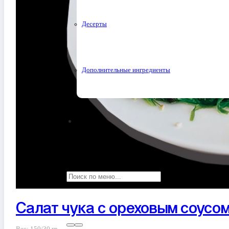
Десерты
Дополнительные ингредиенты
Салат чука с ореховым соусо