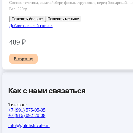
Состав: телятина, салат айсберг, фасоль стручковая, перец болгарский, п
Вес: 220гр
Показать больше
Показать меньше
Добавить в свой список
489
₽
В корзину
Как с нами связаться
Телефон:
+7 (991) 575-05-05
+7 (916) 092-20-08
info@goldfish-cafe.ru