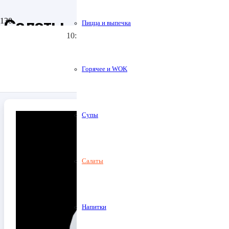
Позвонить
Салаты
Пицца и выпечка
10:30 до 23:00
+7 (991) 575-05-05
Доставка и Оплата
Горячее и WOK
Главная
Салаты
Супы
Салаты
Напитки